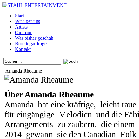
Start
Wir über uns
Artists
On Tour
Was bisher geschah
Bookinganfrage
Kontakt
Amanda Rheaume
Über Amanda Rheaume
Amanda hat eine kräftige, leicht rau
für eingängige Melodien und die Fähi
Arrangements zu zaubern, die einem 
2014 gewann sie den Canadian Folk 