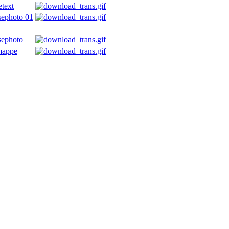
etext
sephoto 01
sephoto
mappe