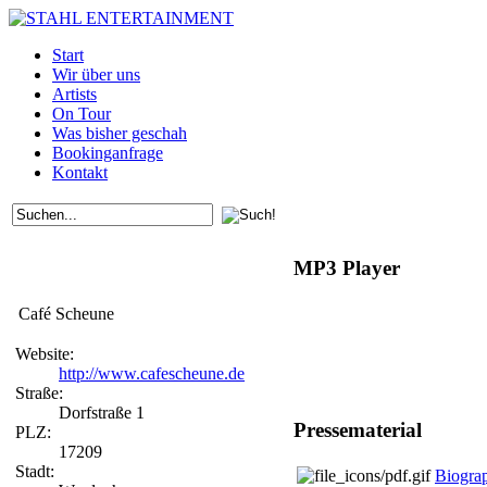
Start
Wir über uns
Artists
On Tour
Was bisher geschah
Bookinganfrage
Kontakt
MP3 Player
Café Scheune
Website:
http://www.cafescheune.de
Straße:
Dorfstraße 1
Pressematerial
PLZ:
17209
Stadt:
Biogra